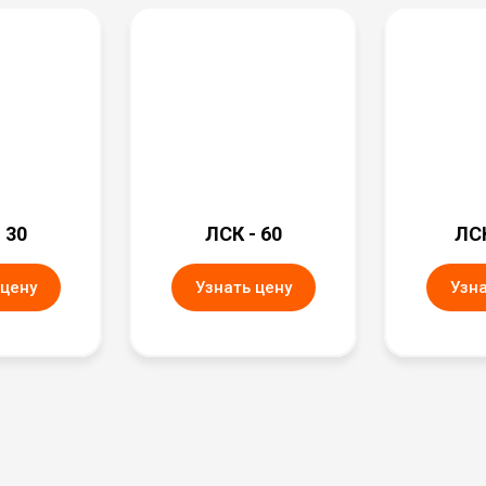
 30
ЛСК - 60
ЛСК
 цену
Узнать цену
Узна