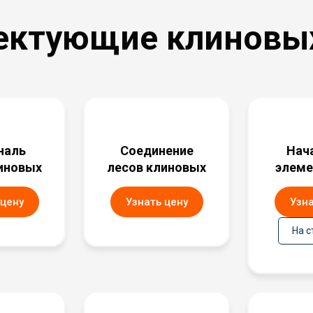
ектующие клиновых
наль
Соединение
Нач
иновых
лесов клиновых
элеме
 цену
Узнать цену
Узна
На с