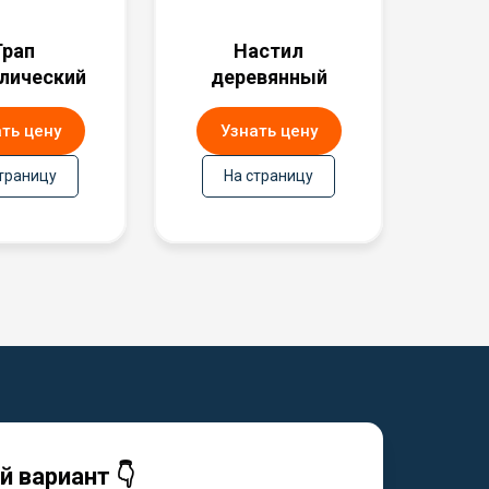
Трап
Настил
лический
деревянный
ть цену
Узнать цену
траницу
На страницу
 вариант 👇