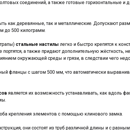
 болтовых соединений, а также готовые горизонтальные и
ыть как деревянные, так и металлические. Допускают ра
м до 500 килограмм.
(трапы)
стальные настилы
легко и быстро крепятся к конс
не портятся, а также придают дополнительную жёсткость, 
лиянием окружающей среды и грязи, в следствии чего нед
ный фланцы с шагом 500 мм, что автоматически выравнив
сов
является их возможность устанавливать, как вдоль фаса
мы.
соба крепления элементов с помощью клинового замка.
струкция, они состоят из труб различной длины и с разн