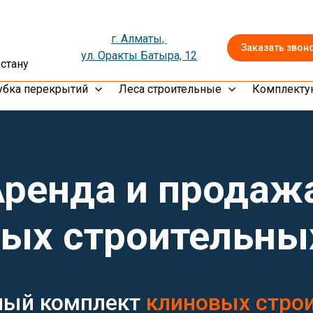
г. Алматы,
Заказать звон
ул. Оракты Батыра, 12
хстану
убка перекрытий
Леса строительные
Комплект
Аренда и продаж
ых строительны
ный
комплект
клиновых стро