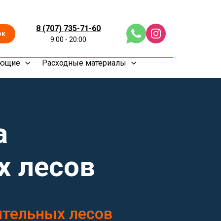
8 (707) 735-71-60
ок
9:00 - 20:00
ующие
Расходные материалы
а
х лесов
ительных лесов