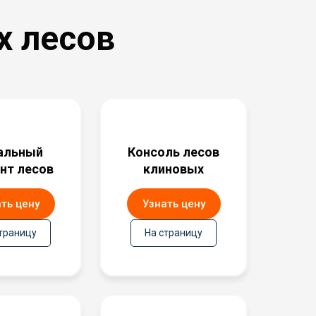
 лесов
альный
Консоль лесов
нт лесов
клиновых
ть цену
Узнать цену
траницу
На страницу