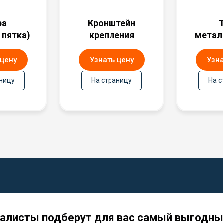
ра
Кронштейн
 пятка)
крепления
метал
 цену
Узнать цену
Узна
аницу
На страницу
На с
алисты подберут для вас самый выгодный